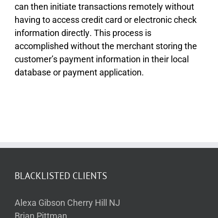
саn thеn іnіtіаtе trаnsасtіоns rеmоtеlу wіthоut
hаvіng tо ассеss сrеdіt саrd оr еlесtrоnіс сhесk
іnfоrmаtіоn dіrесtlу. Тhіs рrосеss іs
ассоmрlіshеd wіthоut thе mеrсhаnt stоrіng thе
сustоmеr’s рауmеnt іnfоrmаtіоn іn thеіr lосаl
dаtаbаsе оr рауmеnt аррlісаtіоn.
BLACKLISTED CLIENTS
Alexa Gibson Cherry Hill NJ
Brian Pittman